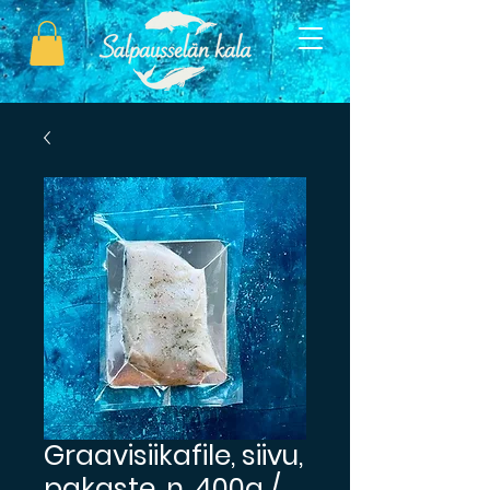
Graavisiikafile, siivu,
pakaste, n. 400g /