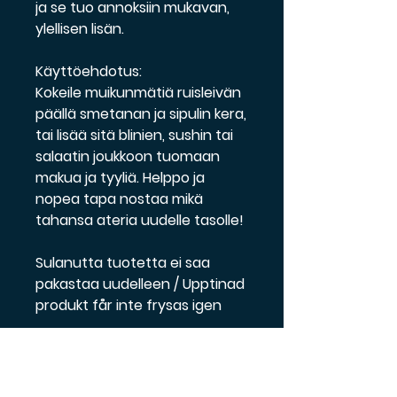
ja se tuo annoksiin mukavan,
ylellisen lisän.
Käyttöehdotus:
Kokeile muikunmätiä ruisleivän
päällä smetanan ja sipulin kera,
tai lisää sitä blinien, sushin tai
salaatin joukkoon tuomaan
makua ja tyyliä. Helppo ja
nopea tapa nostaa mikä
tahansa ateria uudelle tasolle!
Sulanutta tuotetta ei saa
pakastaa uudelleen / Upptinad
produkt får inte frysas igen
Ainesosat / Ingredienser
Ainesosat: