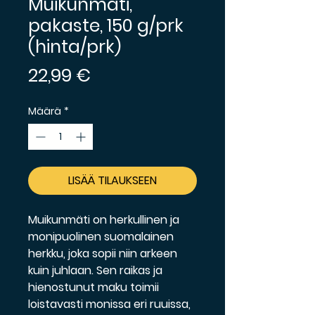
Muikunmäti,
pakaste, 150 g/prk
(hinta/prk)
Hinta
22,99 €
Määrä
*
LISÄÄ TILAUKSEEN
Muikunmäti on herkullinen ja
monipuolinen suomalainen
herkku, joka sopii niin arkeen
kuin juhlaan. Sen raikas ja
hienostunut maku toimii
loistavasti monissa eri ruuissa,